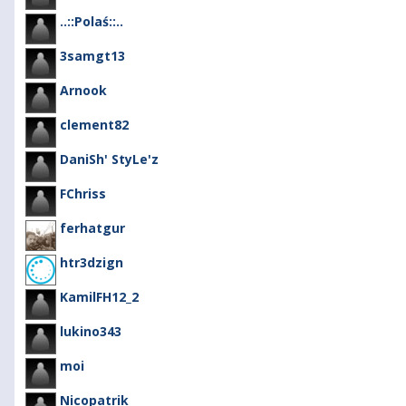
..::Polaś::..
3samgt13
Arnook
clement82
DaniSh' StyLe'z
FChriss
ferhatgur
htr3dzign
KamilFH12_2
lukino343
moi
Nicopatrik