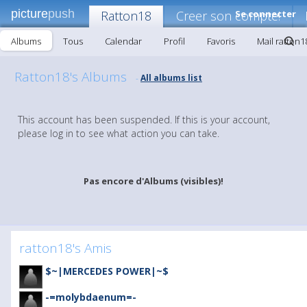
picture
push
Ratton18
Creer son compte!
Se connecter
Albums
Tous
Calendar
Profil
Favoris
Mail ratton1
Ratton18's Albums
All albums list
-
This account has been suspended. If this is your account,
please log in to see what action you can take.
Pas encore d'Albums (visibles)!
ratton18's Amis
$~|MERCEDES POWER|~$
-=molybdaenum=-